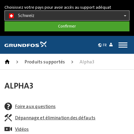
Choisissez votre pays pour avoir accès au support adéquat
Schweiz
Togg
FR
navig
>
Produits supportés
>
Alpha3
ALPHA3
Foire aux questions
Dépannage et élimination des défauts
Vidéos