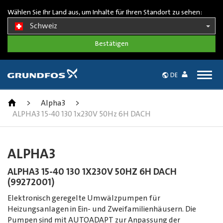
Wählen Sie Ihr Land aus, um Inhalte für Ihren Standort zu sehen:
Schweiz
Togg
DE
navig
>
Alpha3
>
ALPHA3 15-40 130 1x230V 50Hz 6H DACH
ALPHA3
ALPHA3 15-40 130 1X230V 50HZ 6H DACH
(99272001)
Elektronisch geregelte Umwälzpumpen für
Heizungsanlagen in Ein- und Zweifamilienhäusern. Die
Pumpen sind mit AUTOADAPT zur Anpassung der