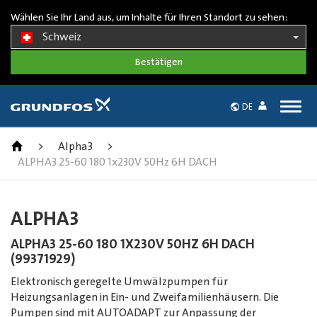
Wählen Sie Ihr Land aus, um Inhalte für Ihren Standort zu sehen:
Schweiz
Togg
DE
navig
>
Alpha3
>
ALPHA3 25-60 180 1x230V 50Hz 6H DACH
ALPHA3
ALPHA3 25-60 180 1X230V 50HZ 6H DACH
(99371929)
Elektronisch geregelte Umwälzpumpen für
Heizungsanlagen in Ein- und Zweifamilienhäusern. Die
Pumpen sind mit AUTOADAPT zur Anpassung der