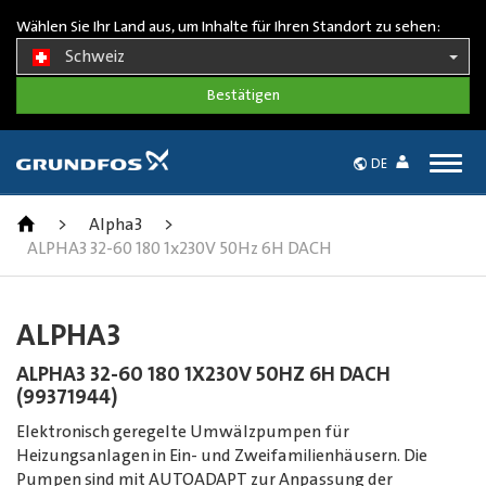
Wählen Sie Ihr Land aus, um Inhalte für Ihren Standort zu sehen:
Schweiz
Togg
DE
navig
>
Alpha3
>
ALPHA3 32-60 180 1x230V 50Hz 6H DACH
ALPHA3
ALPHA3 32-60 180 1X230V 50HZ 6H DACH
(99371944)
Elektronisch geregelte Umwälzpumpen für
Heizungsanlagen in Ein- und Zweifamilienhäusern. Die
Pumpen sind mit AUTOADAPT zur Anpassung der